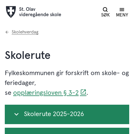
SØK
MENY
Du
Skolehverdag
er
her:
Skolerute
Fylkeskommunen gir forskrift om skole- og
feriedager,
se
opplæringsloven § 3-2
.
Skolerute 2025-2026