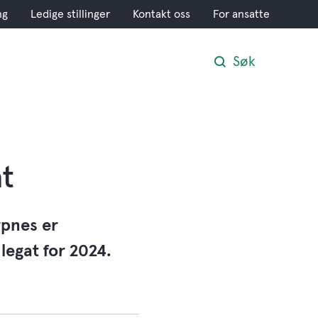
ng
Ledige stillinger
Kontakt oss
For ansatte
Søk
t
rpnes er
legat for 2024.