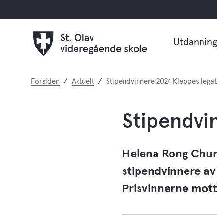
Utdanning
Du
Forsiden
Aktuelt
Stipendvinnere 2024 Kleppes legat
er
her:
Stipendvi
Helena Rong Chun
stipendvinnere av 
Prisvinnerne mott